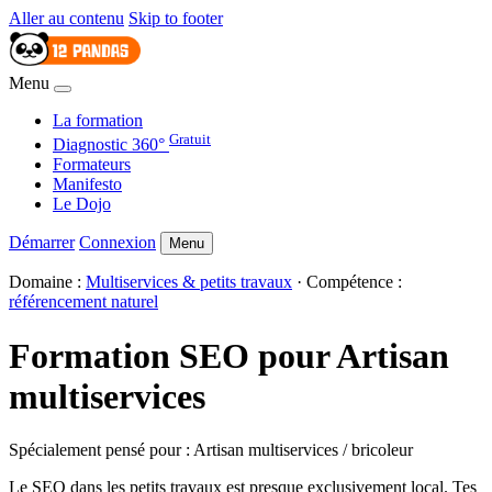
Aller au contenu
Skip to footer
Menu
La formation
Gratuit
Diagnostic 360°
Formateurs
Manifesto
Le Dojo
Démarrer
Connexion
Menu
Domaine :
Multiservices & petits travaux
· Compétence :
référencement naturel
Formation SEO pour Artisan
multiservices
Spécialement pensé pour : Artisan multiservices / bricoleur
Le SEO dans les petits travaux est presque exclusivement local. Tes